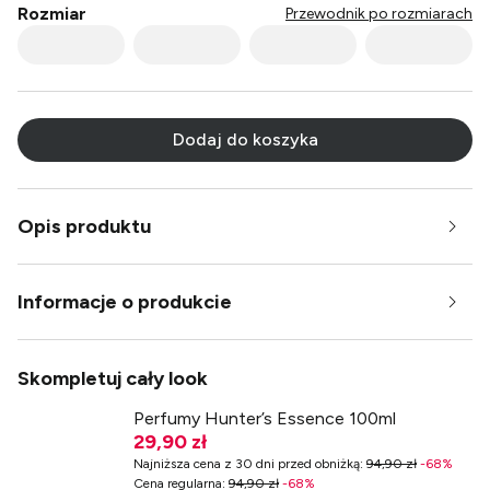
Rozmiar
Przewodnik po rozmiarach
Multi
Multi
Multi
Multi
Multi
Multi
Multi
Multi
Multi
Multi
Multi
Multi
Multi
Multi
Multi
Dodaj do koszyka
Multi
Multi
Multi
Multi
Multi
Multi
Multi
Multi
Multi
Multi
Opis produktu
Multi
Multi
Multi
Multi
Multi
Multi
Multi
Informacje o produkcie
Skompletuj cały look
Perfumy Hunter’s Essence 100ml
29,90 zł
Najniższa cena z 30 dni przed obniżką
:
94,90 zł
-
68
%
Cena regularna
:
94,90 zł
-
68
%