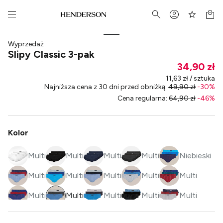
Wyprzedaż
Slipy Classic 3-pak
34,90 zł
11,63 zł / sztuka
Najniższa cena z 30 dni przed obniżką
:
49,90 zł
-
30
%
Cena regularna
:
64,90 zł
-
46
%
Kolor
Multi
Multi
Multi
Multi
Niebieski
Multi
Multi
Multi
Multi
Multi
Multi
Multi
Multi
Multi
Multi
Multi
Multi
Multi
Multi
Multi