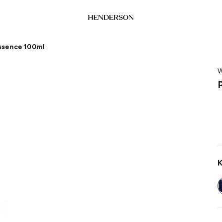
ssence 100ml
W
K