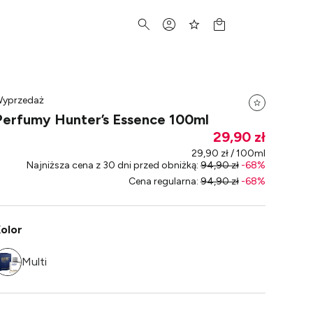
yprzedaż
Perfumy Hunter’s Essence 100ml
29,90 zł
29,90 zł / 100ml
Najniższa cena z 30 dni przed obniżką
:
94,90 zł
-
68
%
Cena regularna
:
94,90 zł
-
68
%
olor
Multi