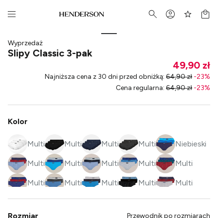
Wyprzedaż
Slipy Classic 3-pak
49,90 zł
Najniższa cena z 30 dni przed obniżką
:
64,90 zł
-
23
%
Cena regularna
:
64,90 zł
-
23
%
Kolor
Multi
Multi
Multi
Multi
Niebieski
Multi
Multi
Multi
Multi
Multi
Multi
Multi
Multi
Multi
Multi
Multi
Multi
Multi
Multi
Multi
Rozmiar
Przewodnik po rozmiarach