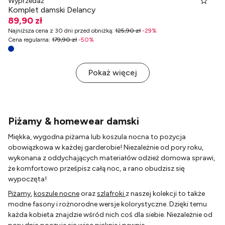
Wyprzedaż
Komplet damski Delancy
89,90 zł
Najniższa cena z 30 dni przed obniżką
:
125,90 zł
-
29
%
Cena regularna
:
179,90 zł
-
50
%
Pokaż więcej
Piżamy & homewear damski
Miękka, wygodna piżama lub koszula nocna to pozycja
obowiązkowa w każdej garderobie! Niezależnie od pory roku,
wykonana z oddychających materiałów odzież domowa sprawi,
że komfortowo prześpisz całą noc, a rano obudzisz się
wypoczęta!
Piżamy
,
koszule nocne
oraz
szlafroki
z naszej kolekcji to także
modne fasony i rożnorodne wersje kolorystyczne. Dzięki temu
każda kobieta znajdzie wśród nich coś dla siebie. Niezależnie od