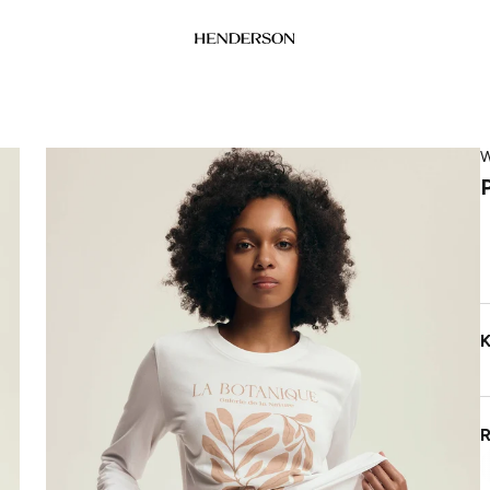
W
K
R