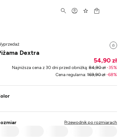
yprzedaż
Piżama Dextra
54,90 zł
Najniższa cena z 30 dni przed obniżką
:
84,90 zł
-
35
%
Cena regularna
:
169,90 zł
-
68
%
olor
ozmiar
Przewodnik po rozmiarach