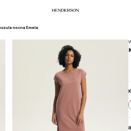
oszula nocna Emela
W
K
R