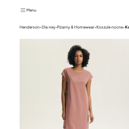
Menu
Henderson
•
Dla niej
•
Piżamy & Homewear
•
Koszule nocne
•
K