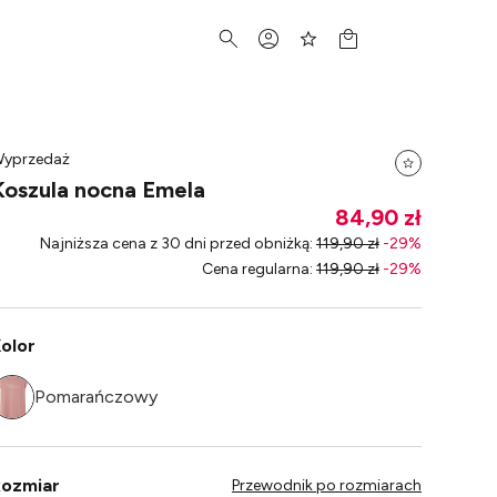
yprzedaż
Koszula nocna Emela
84,90 zł
Najniższa cena z 30 dni przed obniżką
:
119,90 zł
-
29
%
Cena regularna
:
119,90 zł
-
29
%
olor
Pomarańczowy
ozmiar
Przewodnik po rozmiarach