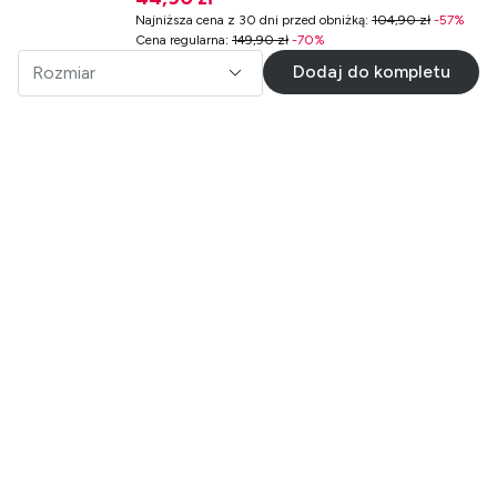
Najniższa cena z 30 dni przed obniżką
:
104,90 zł
-
57
%
Cena regularna
:
149,90 zł
-
70
%
Dodaj do kompletu
Rozmiar