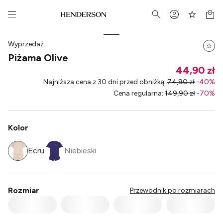
Wyprzedaż
Piżama Olive
44,90 zł
Najniższa cena z 30 dni przed obniżką
:
74,90 zł
-
40
%
Cena regularna
:
149,90 zł
-
70
%
Kolor
Ecru
Niebieski
Rozmiar
Przewodnik po rozmiarach