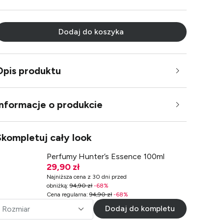
Dodaj do koszyka
Opis produktu
Informacje o produkcie
Skompletuj cały look
Perfumy Hunter’s Essence 100ml
29,90 zł
Najniższa cena z 30 dni przed
obniżką
:
94,90 zł
-
68
%
Cena regularna
:
94,90 zł
-
68
%
Dodaj do kompletu
Rozmiar