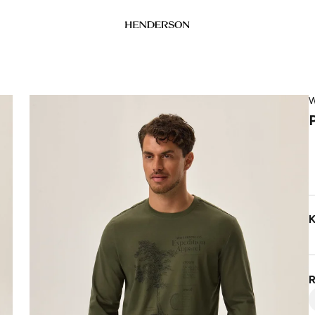
W
K
R