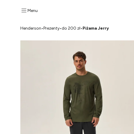
Menu
Henderson
•
Prezenty
•
do 200 zł
•
Piżama Jerry