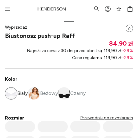
Wyprzedaż
Biustonosz push-up Raff
84,90 zł
Najniższa cena z 30 dni przed obniżką
:
119,90 zł
-
29
%
Cena regularna
:
119,90 zł
-
29
%
Kolor
Biały
Beżowy
Czarny
Rozmiar
Przewodnik po rozmiarach