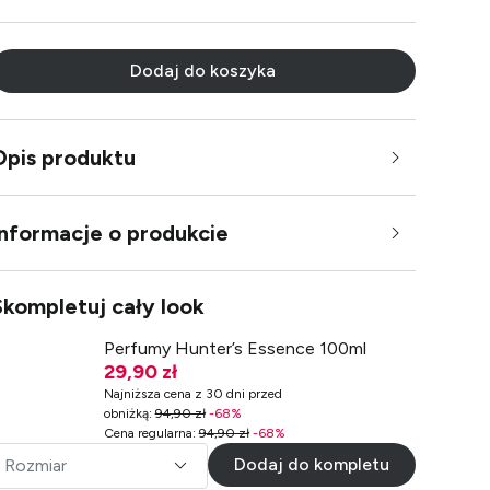
Dodaj do koszyka
Opis produktu
Informacje o produkcie
Skompletuj cały look
Perfumy Hunter’s Essence 100ml
29,90 zł
Najniższa cena z 30 dni przed
obniżką
:
94,90 zł
-
68
%
Cena regularna
:
94,90 zł
-
68
%
Dodaj do kompletu
Rozmiar