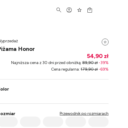
yprzedaż
Piżama Honor
54,90 zł
Najniższa cena z 30 dni przed obniżką
:
89,90 zł
-
39
%
Cena regularna
:
179,90 zł
-
69
%
olor
ozmiar
Przewodnik po rozmiarach