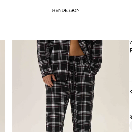
W
K
R