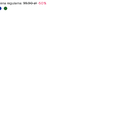
ena regularna
:
99,90 zł
-
50
%