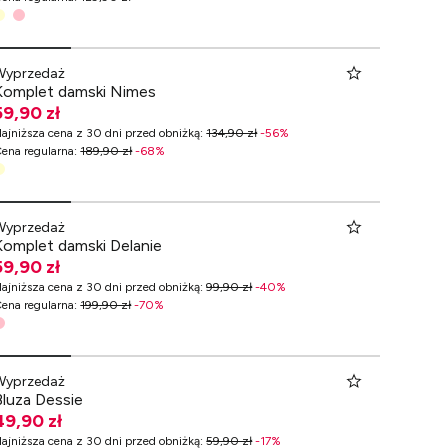
Wyprzedaż
Komplet damski Nimes
59,90 zł
ajniższa cena z 30 dni przed obniżką
:
134,90 zł
-
56
%
ena regularna
:
189,90 zł
-
68
%
Wyprzedaż
Komplet damski Delanie
59,90 zł
ajniższa cena z 30 dni przed obniżką
:
99,90 zł
-
40
%
ena regularna
:
199,90 zł
-
70
%
Wyprzedaż
Bluza Dessie
49,90 zł
ajniższa cena z 30 dni przed obniżką
:
59,90 zł
-
17
%