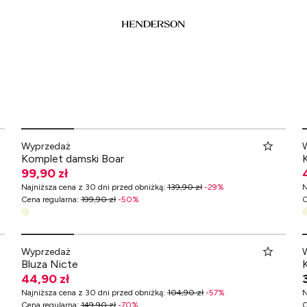
Wyprzedaż
Komplet damski Boar
99,90 zł
Najniższa cena z 30 dni przed obniżką
:
139,90 zł
-
29
%
N
Cena regularna
:
199,90 zł
-
50
%
C
Wyprzedaż
Bluza Nicte
44,90 zł
Najniższa cena z 30 dni przed obniżką
:
104,90 zł
-
57
%
N
Cena regularna
:
149,90 zł
-
70
%
C