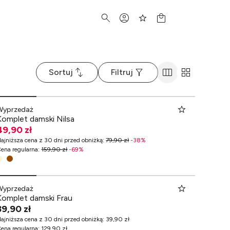
Sortuj
Filtruj
Wyprzedaż
Komplet damski Nilsa
49,90 zł
ajniższa cena z 30 dni przed obniżką
:
79,90 zł
-
38
%
ena regularna
:
159,90 zł
-
69
%
Wyprzedaż
Komplet damski Frau
39,90 zł
ajniższa cena z 30 dni przed obniżką
:
39,90 zł
ena regularna
:
129,90 zł