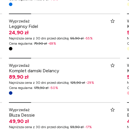
Wyprzedaż
Legginsy Fidel
24,90 zł
Najniższa cena z 30 dni przed obniżką
:
55,90 zł
-
55
%
N
Cena regularna
:
79,90 zł
-
69
%
C
Wyprzedaż
Komplet damski Delancy
89,90 zł
Najniższa cena z 30 dni przed obniżką
:
125,90 zł
-
29
%
N
Cena regularna
:
179,90 zł
-
50
%
C
Wyprzedaż
Bluza Dessie
49,90 zł
Najniższa cena z 30 dni przed obniżką
:
59,90 zł
-
17
%
N