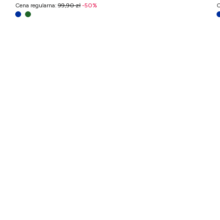
Cena regularna
:
99,90 zł
-
50
%
C