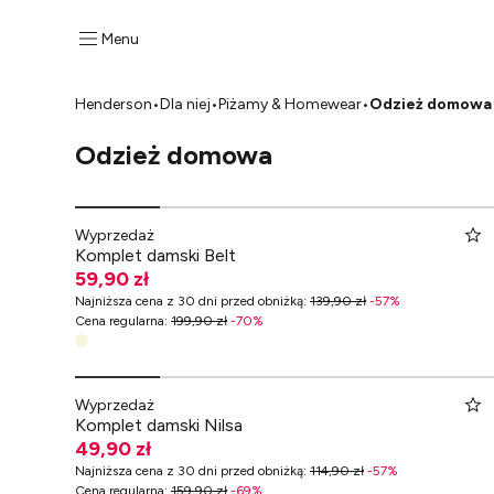
Menu
Henderson
•
Dla niej
•
Piżamy & Homewear
•
Odzież domowa
Odzież domowa
Wyprzedaż
Komplet damski Belt
59,90 zł
Najniższa cena z 30 dni przed obniżką
:
139,90 zł
-
57
%
Cena regularna
:
199,90 zł
-
70
%
Wyprzedaż
Komplet damski Nilsa
49,90 zł
Najniższa cena z 30 dni przed obniżką
:
114,90 zł
-
57
%
Cena regularna
:
159,90 zł
-
69
%