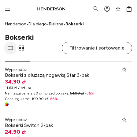
Henderson
•
Dla niego
•
Bielizna
•
Bokserki
Bokserki
Filtrowanie i sortowanie
Wyprzedaż
Bokserki z dłuższą nogawką Star 3-pak
34,90 zł
11,63 zł / sztuka
Najniższa cena z 30 dni przed obniżką
:
54,90 zł
-
36
%
Cena regularna
:
109,90 zł
-
68
%
Wyprzedaż
Bokserki Switch 2-pak
24,90 zł