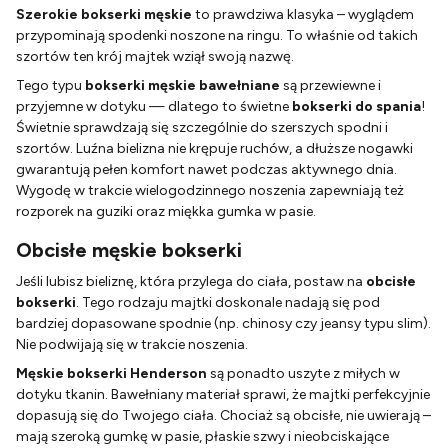
Szerokie bokserki męskie
to prawdziwa klasyka – wyglądem
przypominają spodenki noszone na ringu. To właśnie od takich
szortów ten krój majtek wziął swoją nazwę.
Tego typu
bokserki męskie bawełniane
są przewiewne i
przyjemne w dotyku — dlatego to świetne
bokserki do spania
!
Świetnie sprawdzają się szczególnie do szerszych spodni i
szortów. Luźna bielizna nie krępuje ruchów, a dłuższe nogawki
gwarantują pełen komfort nawet podczas aktywnego dnia.
Wygodę w trakcie wielogodzinnego noszenia zapewniają też
rozporek na guziki oraz miękka gumka w pasie.
Obcisłe męskie bokserki
Jeśli lubisz bieliznę, która przylega do ciała, postaw na
obcisłe
bokserki
. Tego rodzaju majtki doskonale nadają się pod
bardziej dopasowane spodnie (np. chinosy czy jeansy typu slim).
Nie podwijają się w trakcie noszenia.
Męskie bokserki Henderson
są ponadto uszyte z miłych w
dotyku tkanin. Bawełniany materiał sprawi, że majtki perfekcyjnie
dopasują się do Twojego ciała. Chociaż są obcisłe, nie uwierają –
mają szeroką gumkę w pasie, płaskie szwy i nieobciskające