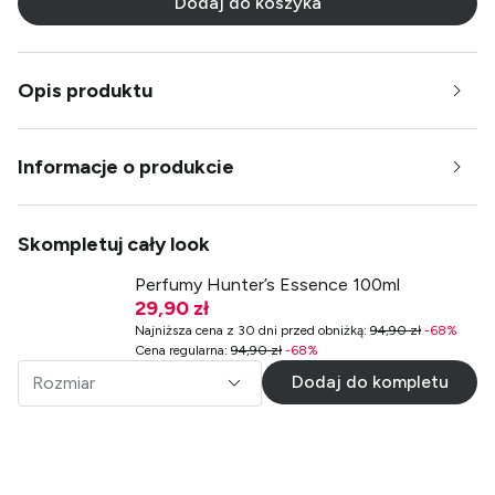
Dodaj do koszyka
Opis produktu
Informacje o produkcie
Skompletuj cały look
Perfumy Hunter’s Essence 100ml
29,90 zł
Najniższa cena z 30 dni przed obniżką
:
94,90 zł
-
68
%
Cena regularna
:
94,90 zł
-
68
%
Dodaj do kompletu
Rozmiar